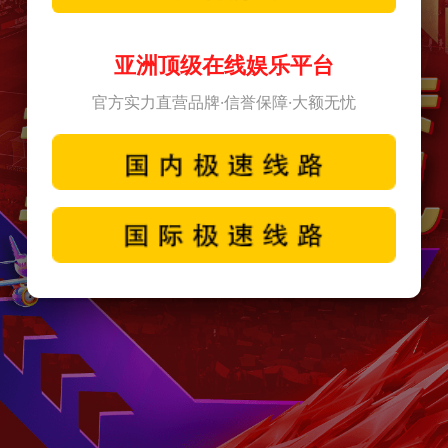
亚洲顶级在线娱乐平台
官方实力直营品牌·信誉保障·大额无忧